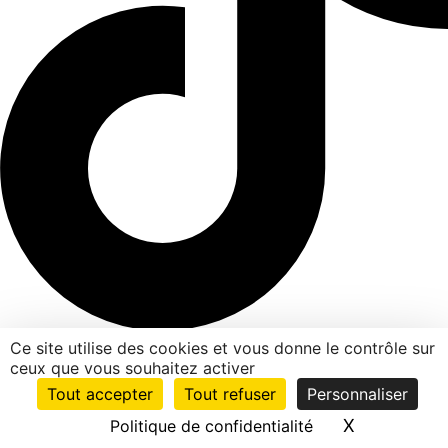
Ce site utilise des cookies et vous donne le contrôle sur
© Agence SW
2026 pour Domus. Tous droits réservés.
ceux que vous souhaitez activer
Mentions légales
Tout accepter
Tout refuser
Personnaliser
X
Masquer le
Politique de confidentialité
Politique de confidentialité